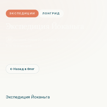
ЭКСПЕДИЦИИ
ЛОНГРИД
Экспедиция Йоканьга
Аксенов Роман
·
22 декабря 2014 г.
·
11
мин
·
АР
8.7k
просмотров
Назад в блог
Экспедиция Йоканьга