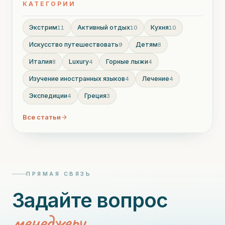
КАТЕГОРИИ
Экстрим
Активный отдых
Кухня
11
10
10
Искусство путешествовать
Детям
9
8
Италия
Luxury
Горные лыжи
8
4
4
Изучение иностранных языков
Лечение
4
4
Экспедиции
Греция
4
3
Все статьи
ПРЯМАЯ СВЯЗЬ
Задайте вопрос
менеджеру