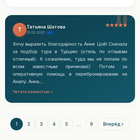
"
Татьяна Шатова
Т
31.05.2021
VK
Хочу выразить благодарность Анне Цой! Сначала
за подбор тура в Турцию (отель по отзывам
отличный). К сожалению, туда мы не попали по
всем известным причинам(( Потом за
оперативную помощь в перебронировании на
Анапу. Анна…
Читать полностью
…
1
2
3
4
5
9
Вперёд