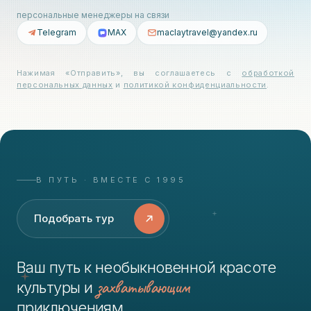
персональные менеджеры на связи
Telegram
MAX
maclaytravel@yandex.ru
Нажимая «Отправить», вы соглашаетесь с
обработкой
персональных данных
и
политикой конфиденциальности
.
В ПУТЬ · ВМЕСТЕ С 1995
Подобрать тур
Ваш путь к необыкновенной красоте
захватывающим
культуры и
приключениям.