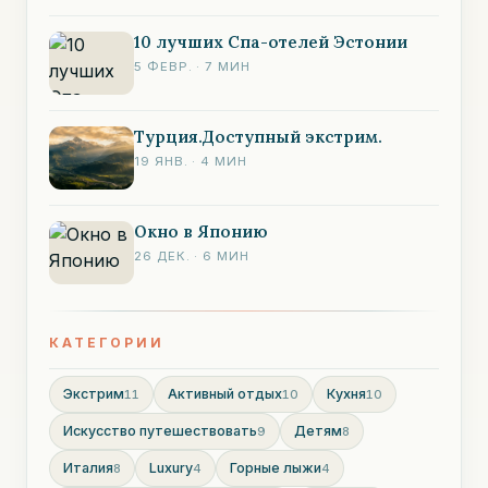
10 лучших Спа-отелей Эстонии
5 ФЕВР.
·
7
МИН
Турция.Доступный экстрим.
19 ЯНВ.
·
4
МИН
Окно в Японию
26 ДЕК.
·
6
МИН
КАТЕГОРИИ
Экстрим
Активный отдых
Кухня
11
10
10
Искусство путешествовать
Детям
9
8
Италия
Luxury
Горные лыжи
8
4
4