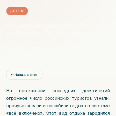
ДЕТЯМ
Отдых по системе "Все
включено" в России
Цой Анна
·
18 января 2016 г.
·
6
мин
·
6k
просмотров
ЦА
Назад в блог
На протяжении последних десятилетий
огромное число российских туристов узнали,
прочувствовали и полюбили отдых по системе
«всё включено». Этот вид отдыха зародился