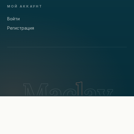
МОЙ АККАУНТ
Войти
Регистрация
M
a
c
l
a
y
Политика конфиденциальности
·
Политика обработки данных
·
Настройки cookie
·
31 год
в пути
Copyright
Maclay Travel ©
1995
–
2026