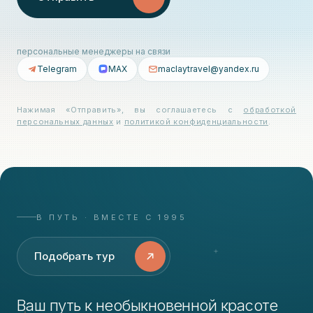
персональные менеджеры на связи
Telegram
MAX
maclaytravel@yandex.ru
Нажимая «Отправить», вы соглашаетесь с
обработкой
персональных данных
и
политикой конфиденциальности
.
В ПУТЬ · ВМЕСТЕ С 1995
Подобрать тур
Ваш путь к необыкновенной красоте