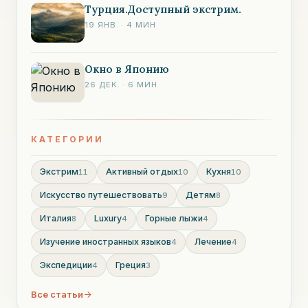
Турция.Доступный экстрим.
19 ЯНВ.
·
4
МИН
Окно в Японию
26 ДЕК.
·
6
МИН
КАТЕГОРИИ
Экстрим
Активный отдых
Кухня
11
10
10
Искусство путешествовать
Детям
9
8
Италия
Luxury
Горные лыжи
8
4
4
Изучение иностранных языков
Лечение
4
4
Экспедиции
Греция
4
3
Все статьи