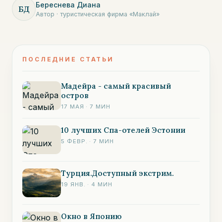
Береснева Диана
БД
Автор · туристическая фирма «Маклай»
ПОСЛЕДНИЕ СТАТЬИ
Мадейра - самый красивый
остров
17 МАЯ
·
7
МИН
10 лучших Спа-отелей Эстонии
5 ФЕВР.
·
7
МИН
Турция.Доступный экстрим.
19 ЯНВ.
·
4
МИН
Окно в Японию