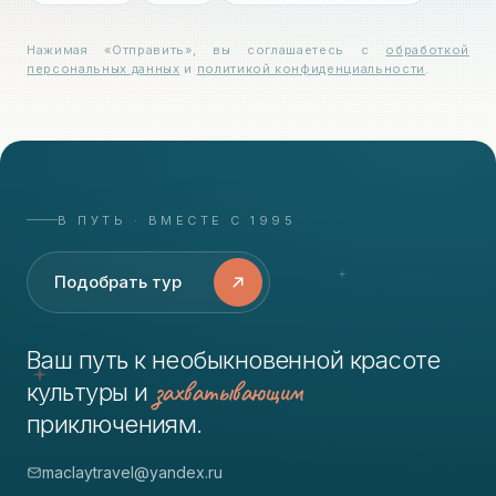
Нажимая «Отправить», вы соглашаетесь с
обработкой
персональных данных
и
политикой конфиденциальности
.
В ПУТЬ · ВМЕСТЕ С 1995
Подобрать тур
Ваш путь к необыкновенной красоте
захватывающим
культуры и
приключениям.
maclaytravel@yandex.ru