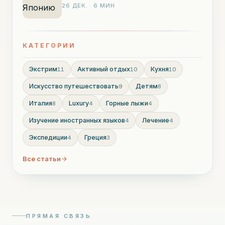
26 ДЕК.
·
6
МИН
КАТЕГОРИИ
Экстрим
Активный отдых
Кухня
11
10
10
Искусство путешествовать
Детям
9
8
Италия
Luxury
Горные лыжи
8
4
4
Изучение иностранных языков
Лечение
4
4
Экспедиции
Греция
4
3
Все статьи
ПРЯМАЯ СВЯЗЬ