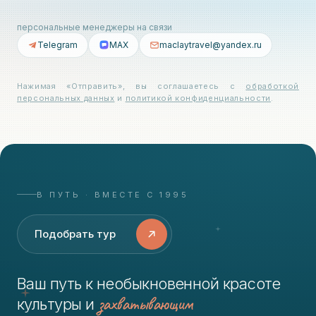
персональные менеджеры на связи
Telegram
MAX
maclaytravel@yandex.ru
Нажимая «Отправить», вы соглашаетесь с
обработкой
персональных данных
и
политикой конфиденциальности
.
В ПУТЬ · ВМЕСТЕ С 1995
Подобрать тур
Ваш путь к необыкновенной красоте
захватывающим
культуры и