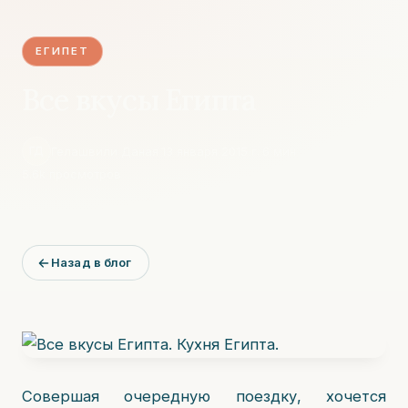
ЕГИПЕТ
Все вкусы Египта
Гелашвили Даная
·
13 января 2015 г.
·
6
мин
·
ГД
5.6k
просмотров
Назад в блог
Совершая очередную поездку, хочется