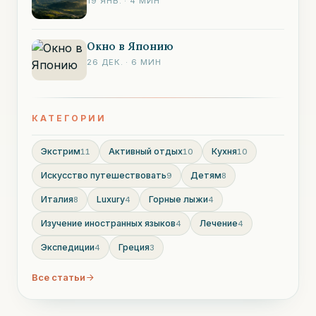
19 ЯНВ.
·
4
МИН
Окно в Японию
26 ДЕК.
·
6
МИН
КАТЕГОРИИ
Экстрим
Активный отдых
Кухня
11
10
10
Искусство путешествовать
Детям
9
8
Италия
Luxury
Горные лыжи
8
4
4
Изучение иностранных языков
Лечение
4
4
Экспедиции
Греция
4
3
Все статьи