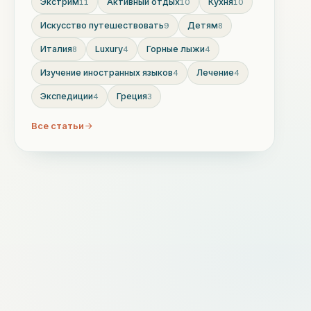
Экстрим
Активный отдых
Кухня
11
10
10
Искусство путешествовать
Детям
9
8
Италия
Luxury
Горные лыжи
8
4
4
Изучение иностранных языков
Лечение
4
4
Экспедиции
Греция
4
3
Все статьи