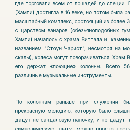
где торговали всем от лошадей до специи.
(Хампи) достигла в 16 веке, но потом была р
масштабный комплекс, состоящий из более 3
с царством ванаров (обезьяноподобных гум
Хампи) началось с храма Виттала и каменн
названием "Стоун Чариот", несмотря на мо
скалы), колеса могут поворачиваться. Храм
его держат «поющие» колонны. Всего 56
различные музыкальные инструменты.
По колоннам раньше при служении бил
прекрасную мелодию, которую было слышно
дадут не сандаловую палочку, и не дадут п
символическую плату, можно просто пост