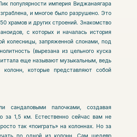
 Пик популярности империя Виджанаягара
азграблена, и многое было разрушено. Это
50 храмов и других строений. Знакомство
аноидов, с которых и началась история
ой колесницы, запряженной слонами, под
нолитность (вырезана из цельного куска
 Виттала еще называют музыкальным, ведь
 колонн, которые представляют собой
и сандаловыми палочками, создавая
 за 1,5 км. Естественно сейчас вам не
росто так «поиграть» на колоннах. Но за
учать по одной из колонн. Сам шедевр