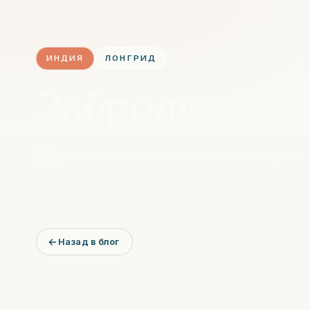
ИНДИЯ
ЛОНГРИД
Заброшенный
Копарева Эльвира
·
9 октября 2015 г.
·
9
мин
·
5.5k
просмот
КЭ
Назад в блог