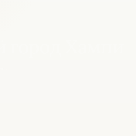
 город Хампи
ров