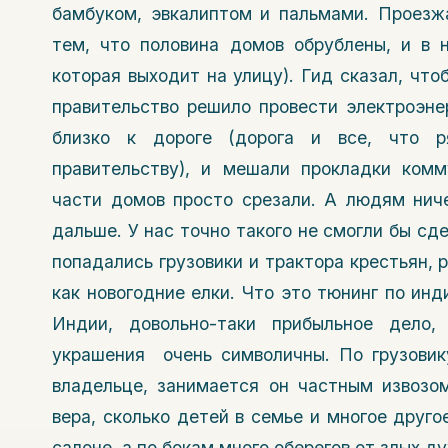
бамбуком, эвкалиптом и пальмами. Проезж
тем, что половина домов обрублены, и в 
которая выходит на улицу). Гид сказал, что
правительство решило провести электроэне
близко к дороге (дорога и все, что 
правительству), и мешали прокладки ком
части домов просто срезали. А людям ниче
дальше. У нас точно такого не смогли бы сд
попадались грузовики и трактора крестьян,
как новогодние елки. Что это тюнинг по инд
Индии, довольно-таки прибыльное дело,
украшения очень символичны. По грузовик
владельце, занимается он частным извозом
вера, сколько детей в семье и многое друго
салоне, а по бокам много оберегов от злых ду