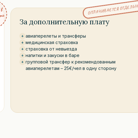
ОПЛАЧИВАЕТСЯ ОТДЕЛЬН
л
в
с
и
с
ь
За дополнительную плату
авиаперелеты и трансферы
+
медицинская страховка
+
страховка от невыезда
+
напитки и закуски в баре
+
групповой трансфер к рекомендованным
+
авиаперелетам – 25€/чел в одну сторону