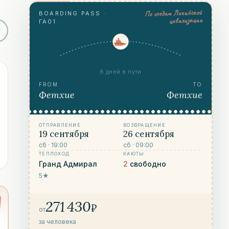
По следам Ликийской
BOARDING PASS
·
цивилизации
ГА01
8 дней в пути
FROM
TO
Фетхие
Фетхие
ОТПРАВЛЕНИЕ
ВОЗВРАЩЕНИЕ
19 сентября
26 сентября
сб
· 19:00
сб
· 09:00
ТЕПЛОХОД
КАЮТЫ
Гранд Адмирал
2
свободно
5★
271 430
₽
от
за человека