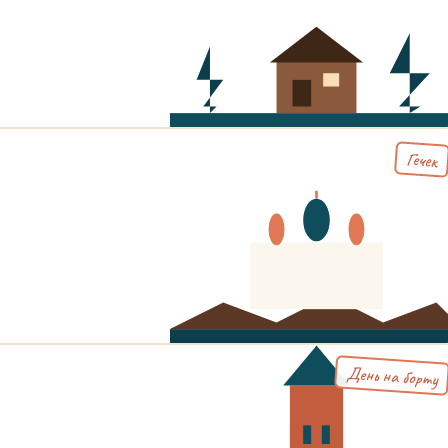
Гечек
День на борту