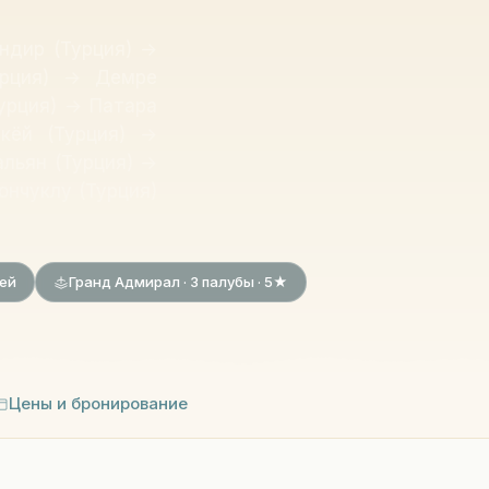
ндир (Турция) →
урция) → Демре
Турция) → Патара
кёй (Турция) →
альян (Турция) →
ончуклу (Турция)
чей
Гранд Адмирал · 3 палубы · 5★
Цены и бронирование