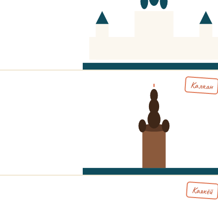
Калкан
Каякёй