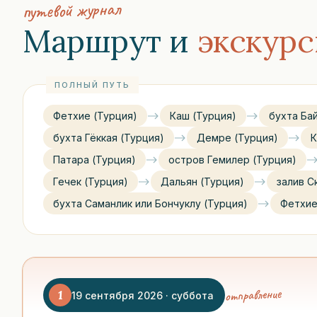
путевой журнал
Маршрут и
экскур
ПОЛНЫЙ ПУТЬ
Фетхие (Турция)
Каш (Турция)
бухта Ба
бухта Гёккая (Турция)
Демре (Турция)
К
Патара (Турция)
остров Гемилер (Турция)
Гечек (Турция)
Дальян (Турция)
залив С
бухта Саманлик или Бончуклу (Турция)
Фетхие
отправление
1
19 сентября 2026 · суббота