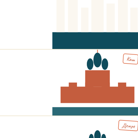
Каш
Демре