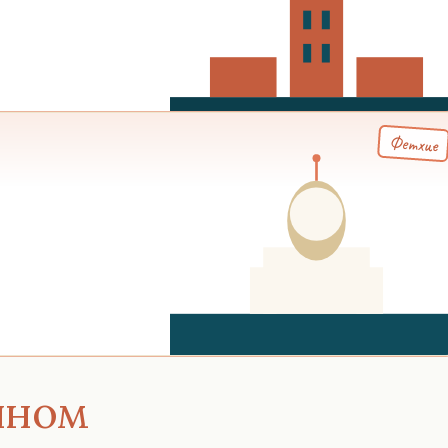
Фетхие
нном