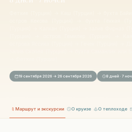
Фетхие (Турция) → Каш (Турция) → бухта Байи
остров Кекова (Турция) → бухта Гёккая (Т
(Турция) → Калкан (Турция) → залив Фирназ (
(Турция) → остров Гемилер (Турция) → Кая
острова Яссика (Турция) → Гечек (Турция) → Д
залив Скопея (Турция) → бухта Саманлик или Б
→ Фетхие (Турция)
19 сентября 2026 → 26 сентября 2026
8
дней
· 7 но
Маршрут и экскурсии
О круизе
О теплоходе