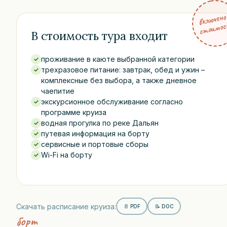
вк
ючено 
то
мо
т
В стоимость тура входит
проживание в каюте выбранной категории
✓
трехразовое питание: завтрак, обед и ужин –
✓
комплексные без выбора, а также дневное
чаепитие
экскурсионное обслуживание согласно
✓
программе круиза
водная прогулка по реке Дальян
✓
путевая информация на борту
✓
сервисные и портовые сборы
✓
Wi-Fi на борту
✓
Скачать расписание круиза:
📄 PDF
📝 DOC
борт