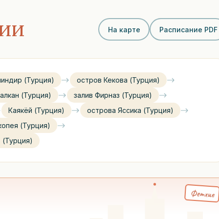
сии
На карте
Расписание PDF
йиндир (Турция)
остров Кекова (Турция)
алкан (Турция)
залив Фирназ (Турция)
Каякёй (Турция)
острова Яссика (Турция)
копея (Турция)
 (Турция)
Фетхие