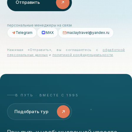
Отправить
персональные менеджеры на связи
Telegram
MAX
maclaytravel@yandex.ru
Нажимая «Отправить», вы соглашаетесь с
обработкой
персональных данных
и
политикой конфиденциальности
.
В ПУТЬ · ВМЕСТЕ С 1995
Подобрать тур