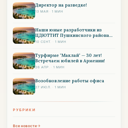
Директор на разведке!
13 МАЯ
·
1
МИН
Наши юные разработчики из
ЦДЮТТИТ Пушкинского района
завоевали БРОНЗУ в классе
10 СЕНТ.
·
1
МИН
"Agribot"
Турфирме "Маклай" — 30 лет!
Встречаем юбилей в Армении!
26 АПР.
·
1
МИН
Возобновление работы офиса
27 ИЮЛ.
·
1
МИН
РУБРИКИ
Все новости