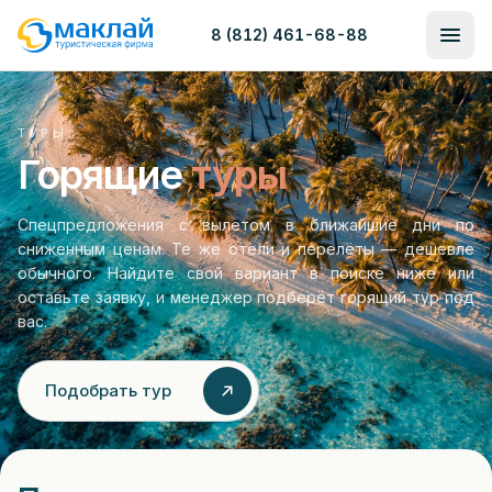
8 (812) 461-68-88
ТУРЫ
Горящие
туры
Спецпредложения с вылетом в ближайшие дни по
сниженным ценам. Те же отели и перелёты — дешевле
обычного. Найдите свой вариант в поиске ниже или
оставьте заявку, и менеджер подберёт горящий тур под
вас.
Подобрать тур