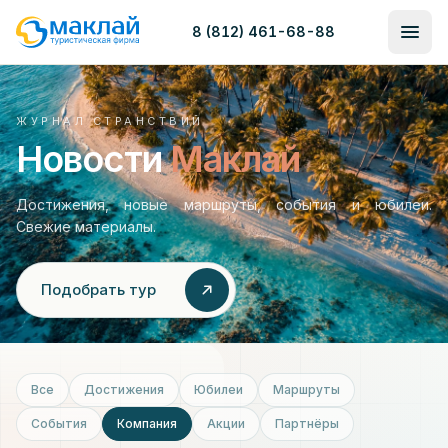
8 (812) 461-68-88
ЖУРНАЛ СТРАНСТВИЙ
Новости
Маклай
Достижения, новые маршруты, события и юбилеи.
Свежие материалы.
Подобрать тур
Все
Достижения
Юбилеи
Маршруты
События
Компания
Акции
Партнёры