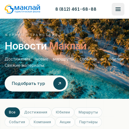
8 (812) 461-68-88
ЖУРНАЛ СТРАНСТВИЙ
Новости
Маклай
Достижения, новые маршруты, события и юбилеи.
Свежие материалы.
Подобрать тур
Все
Достижения
Юбилеи
Маршруты
События
Компания
Акции
Партнёры