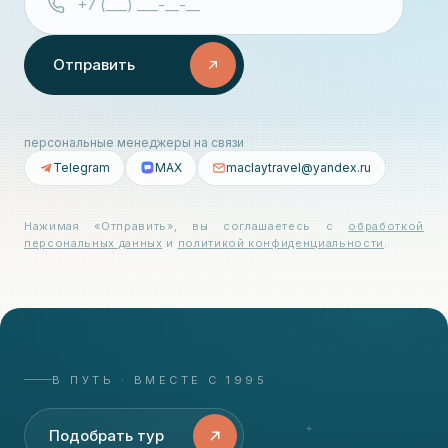
Отправить
персональные менеджеры на связи
Telegram
MAX
maclaytravel@yandex.ru
Нажимая «Отправить», вы соглашаетесь с
обработкой
персональных данных
и
политикой конфиденциальности
.
В ПУТЬ · ВМЕСТЕ С 1995
Подобрать тур