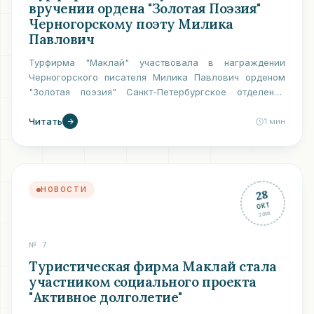
вручении ордена "Золотая Поэзия"
Черногорскому поэту Милика
Павлович
Турфирма "Маклай" участвовала в награждении
Черногорского писателя Милика Павлович орденом
"Золотая поэзия" Санкт-Петербургское отделение
"Союза писателей ХХI века" выражает сердечную
Читать
признательность…
1
мин
НОВОСТИ
28
ОКТ
2016
№
7
Туристическая фирма Маклай стала
участником социального проекта
"Активное долголетие"