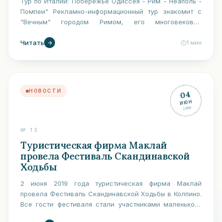
Тур по Италии: Побережье Одиссея - Рим - Неаполь -
Помпеи" Рекламно-информационный тур знакомит с
"Вечным" городом Римом, его многовековой
историей, прекрасной архитектурой и главными…
Читать
1
мин
НОВОСТИ
04
ИЮН
2019
№
13
Туристическая фирма Маклай
провела Фестиваль Скандинавской
Ходьбы
2 июня 2019 года туристическая фирма Маклай
провела Фестиваль Скандинавской Ходьбы в Колпино.
Все гости фестиваля стали участниками маленького
праздника, получили уроки ходьбы на мастер-классе