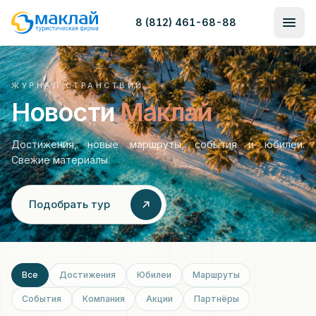
8 (812) 461-68-88
ЖУРНАЛ СТРАНСТВИЙ
Новости
Маклай
Достижения, новые маршруты, события и юбилеи.
Свежие материалы.
Подобрать тур
Все
Достижения
Юбилеи
Маршруты
События
Компания
Акции
Партнёры