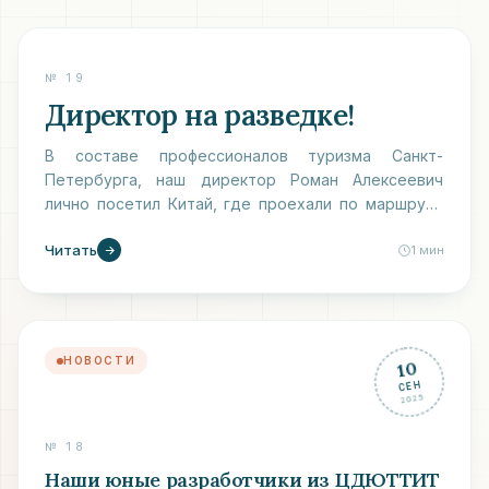
НОВОСТИ
№
19
13
Директор на разведке!
МАЙ
2026
В составе профессионалов туризма Санкт-
Петербурга, наш директор Роман Алексеевич
лично посетил Китай, где проехали по маршруту
Шанхай, Сиань, Чунцин, Национальный парк
Читать
Чжанцадзе, Фэнхуан.
1
мин
НОВОСТИ
10
СЕН
2025
№
18
Наши юные разработчики из ЦДЮТТИТ