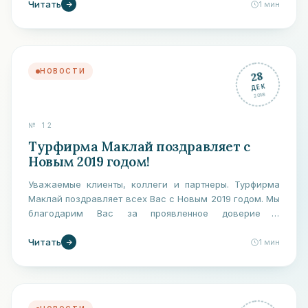
Читать
от…
1
мин
НОВОСТИ
28
ДЕК
2018
№
12
Турфирма Маклай поздравляет с
Новым 2019 годом!
Уважаемые клиенты, коллеги и партнеры. Турфирма
Маклай поздравляет всех Вас с Новым 2019 годом. Мы
благодарим Вас за проявленное доверие и
сотрудничество с нами.
Читать
1
мин