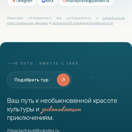
Telegram
MAX
maclaytravel@yandex.ru
Нажимая «Отправить», вы соглашаетесь с
обработкой
персональных данных
и
политикой конфиденциальности
.
В ПУТЬ · ВМЕСТЕ С 1995
Подобрать тур
Ваш путь к необыкновенной красоте
захватывающим
культуры и
приключениям.
maclaytravel@yandex.ru