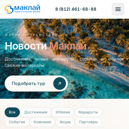
8 (812) 461-68-88
ЖУРНАЛ СТРАНСТВИЙ
Новости
Маклай
Достижения, новые маршруты, события и юбилеи.
Свежие материалы.
Подобрать тур
Все
Достижения
Юбилеи
Маршруты
События
Компания
Акции
Партнёры